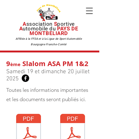
A
ssociation
S
portive
A
utomobile du
PAYS DE
MONTBELIARD
Affiliée à la FFSA et à la Ligue de Sport Automobile
Bourgogne Franche-Comté
9
Slalom ASA PM 1&2
ème
Samedi 19 et dimanche 20 juillet
2025
Toutes les informations importantes
et les documents seront publiés ici.