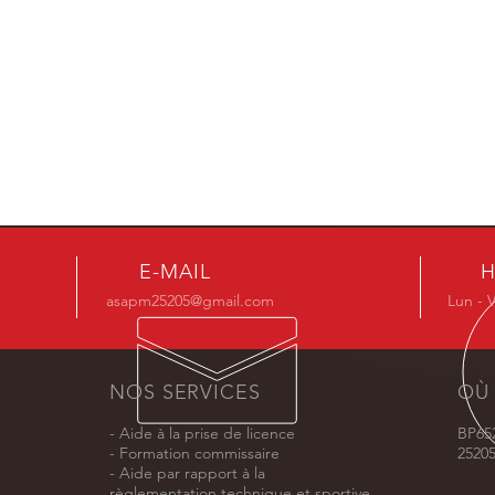
E-MAIL
H
asapm25205@gmail.com
Lun - V
NOS SERVICES
OÙ
- Aide à la prise de licence
BP65
- Formation commissaire
2520
- Aide par rapport à la
règlementation
technique et sportive