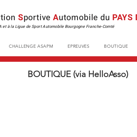
ation
S
portive
A
utomobile du
PAYS
SA et à la Ligue de Sport Automobile Bourgogne Franche-Comté
CHALLENGE ASAPM
EPREUVES
BOUTIQUE
BOUTIQUE (via HelloAsso)